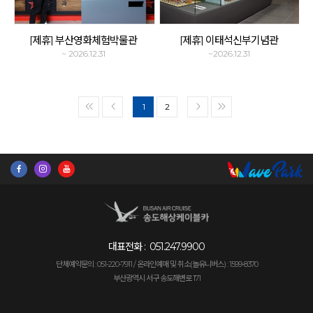
[제휴] 부산영화체험박물관
[제휴] 이태석신부기념관
~ 2026.12.31
~2026.12.31
1
2
<<
<
>
>>
대표전화 :
051.247.9900
단체예약문의 : 051-220-7911 /
온라인예매 및 취소(놀유니버스) : 1599-8370
부산광역시 서구 송도해변로 171