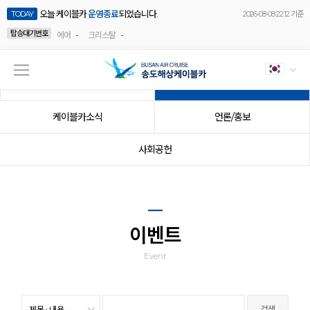
오늘 케이블카
운영종료
되었습니다.
TODAY
2026-08-08 22:12 기준
탑승대기번호
-
-
에어
크리스탈
공지사항
이벤트
케이블카소식
언론/홍보
사회공헌
이벤트
Event