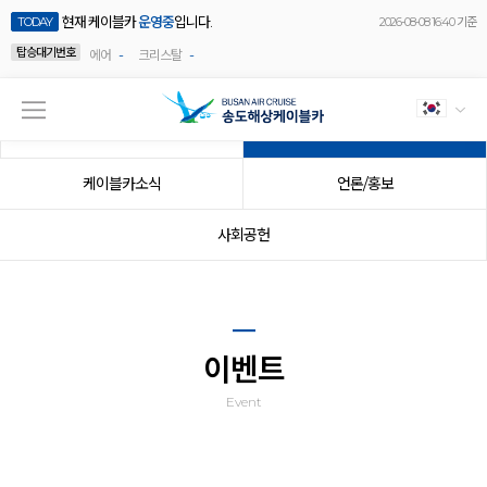
현재 케이블카
운영중
입니다.
TODAY
2026-08-08 16:40 기준
탑승대기번호
-
-
에어
크리스탈
공지사항
이벤트
케이블카소식
언론/홍보
사회공헌
이벤트
Event