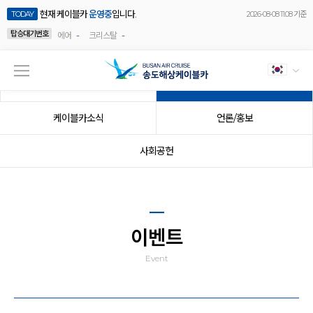
현재 케이블카
운영중
입니다.
TODAY
2026-08-08 11:08 기준
탑승대기번호
-
-
에어
크리스탈
공지사항
이벤트
케이블카소식
언론/홍보
사회공헌
이벤트
Event