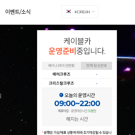
이벤트/소식
KOREAN
케이블카
운영준비
중입니다.
베이스테이션현황
현재 탑승번호
에어크루즈
-
크리스탈크루즈
-
오늘의 운영시간
식
09:00~22:00
매표마감
- 운영마감시간
30분
전
해지는 시간
*
운행은 기상/매표 상황에 따라 조기마감될 수 있습니