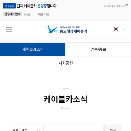
현재 케이블카
운영중
입니다.
TODAY
2026-08-09 16:06 기준
탑승대기번호
-
-
에어
크리스탈
공지사항
이벤트
케이블카소식
언론/홍보
사회공헌
케이블카소식
News