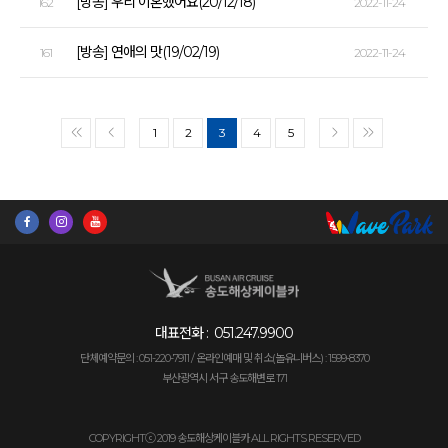
[방송] 우리 이혼했어요(20/12/18)
162
2022-11-24
[방송] 연애의 맛(19/02/19)
161
2022-11-24
1
2
3
4
5
<<
<
>
>>
대표전화 :
051.247.9900
단체예약문의 : 051-220-7911 /
온라인예매 및 취소(놀유니버스) : 1599-8370
부산광역시 서구 송도해변로 171
COPYRIGHTⓒ 2019 송도해상케이블카 ALL RIGHTS RESERVED