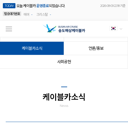
오늘 케이블카
운영종료
되었습니다.
TODAY
2026-08-09 22:18 기준
탑승대기번호
-
-
에어
크리스탈
공지사항
이벤트
케이블카소식
언론/홍보
사회공헌
케이블카소식
News