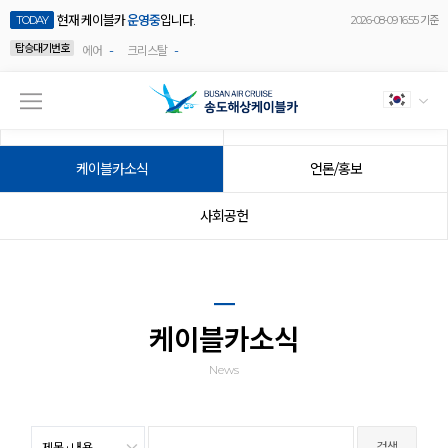
현재 케이블카
운영중
입니다.
TODAY
2026-08-09 16:55 기준
탑승대기번호
-
-
에어
크리스탈
공지사항
이벤트
케이블카소식
언론/홍보
사회공헌
케이블카소식
News