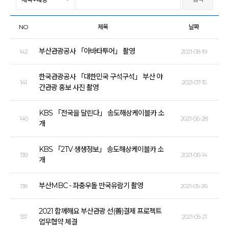
NO
제목
날짜
부산관광공사 「아바타투어」 촬영
142
2021-08-19
한국관광공사 「대한민국 구석구석」 부산 야
141
2021-07-15
간관광 홍보 사진 촬영
KBS 「전국을 달린다」 송도해상케이블카 소
140
2021-06-28
개
KBS 「2TV 생생정보」 송도해상케이블카 소
139
2021-06-14
개
부산MBC - 좌충우돌 만국유람기 촬영
138
2021-05-26
2021 함께해요 부산관광 선(善)결제 프로젝트
137
2021-05-21
업무협약 체결