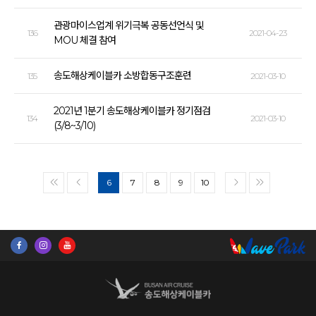
관광마이스업계 위기극복 공동선언식 및
136
2021-04-23
MOU 체결 참여
송도해상케이블카 소방합동구조훈련
135
2021-03-10
2021년 1분기 송도해상케이블카 정기점검
134
2021-03-10
(3/8~3/10)
6
7
8
9
10
<<
<
>
>>