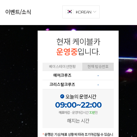
이벤트/소식
KOREAN
현재 케이블카
운영중
입니다.
베이스테이션현황
현재 탑승번호
에어크루즈
-
크리스탈크루즈
-
오늘의 운영시간
09:00~22:00
매표마감
- 운영마감시간
30분
전
해지는 시간
*
운행은 기상/매표 상황에 따라 조기마감될 수 있습니