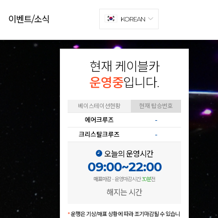
이벤트/소식
KOREAN
현재 케이블카
운영중
입니다.
베이스테이션현황
현재 탑승번호
에어크루즈
-
크리스탈크루즈
-
오늘의 운영시간
09:00~22:00
매표마감
- 운영마감시간
30분
전
해지는 시간
*
운행은 기상/매표 상황에 따라 조기마감될 수 있습니