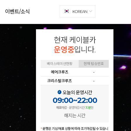
이벤트/소식
KOREAN
현재 케이블카
운영중
입니다.
베이스테이션현황
현재 탑승번호
에어크루즈
-
크리스탈크루즈
-
오늘의 운영시간
09:00~22:00
매표마감
- 운영마감시간
30분
전
해지는 시간
*
운행은 기상/매표 상황에 따라 조기마감될 수 있습니