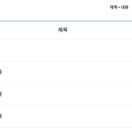
제목
여
여
여