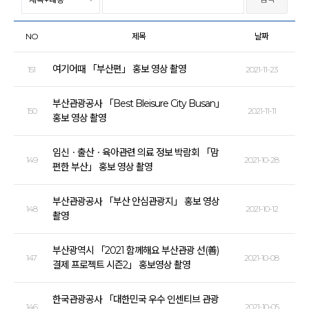
NO
제목
날짜
여기어때 「부산편」 홍보 영상 촬영
151
2021-11-23
부산관광공사 「Best Bleisure City Busan」
150
2021-11-11
홍보 영상 촬영
임신ㆍ출산ㆍ육아관련 의료 정보 박람회 「맘
149
2021-10-28
편한 부산」 홍보 영상 촬영
부산관광공사 「부산 안심관광지」 홍보 영상
148
2021-10-12
촬영
부산광역시 「2021 함께해요 부산관광 선(善)
147
2021-10-08
결제 프로젝트 시즌2」 홍보영상 촬영
한국관광공사 「대한민국 우수 인센티브 관광
146
2021-10-05