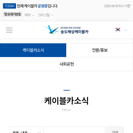
현재 케이블카
운영중
입니다.
TODAY
2026-08-09 15:41 기준
탑승대기번호
-
-
에어
크리스탈
공지사항
이벤트
케이블카소식
언론/홍보
사회공헌
케이블카소식
News