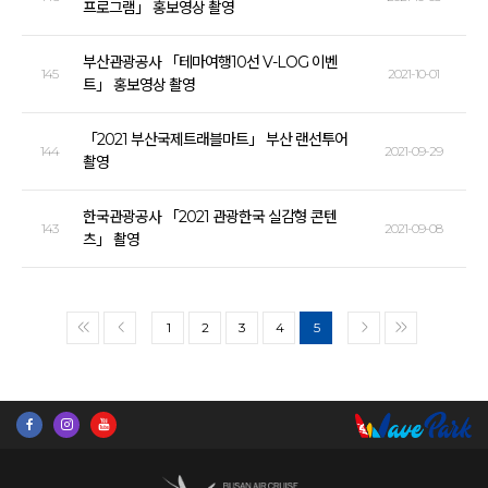
프로그램」 홍보영상 촬영
부산관광공사 「테마여행10선 V-LOG 이벤
145
2021-10-01
트」 홍보영상 촬영
「2021 부산국제트래블마트」 부산 랜선투어
144
2021-09-29
촬영
한국관광공사 「2021 관광한국 실감형 콘텐
143
2021-09-08
츠」 촬영
1
2
3
4
5
<<
<
>
>>