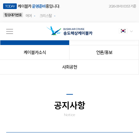
케이블카
운영준비
중입니다.
TODAY
2026-08-10 00:53 기준
탑승대기번호
-
-
에어
크리스탈
공지사항
이벤트
케이블카소식
언론/홍보
사회공헌
공지사항
Notice