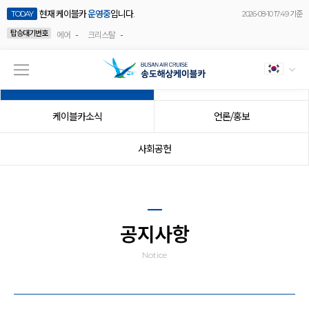
현재 케이블카
운영중
입니다.
TODAY
2026-08-10 17:49 기준
탑승대기번호
-
-
에어
크리스탈
공지사항
이벤트
케이블카소식
언론/홍보
사회공헌
공지사항
Notice