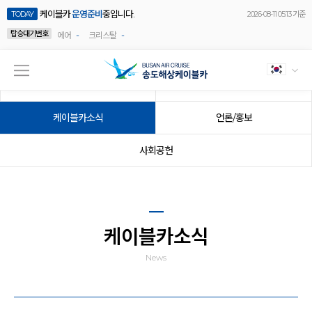
케이블카
운영준비
중입니다.
TODAY
2026-08-11 05:13 기준
탑승대기번호
-
-
에어
크리스탈
공지사항
이벤트
케이블카소식
언론/홍보
사회공헌
케이블카소식
News