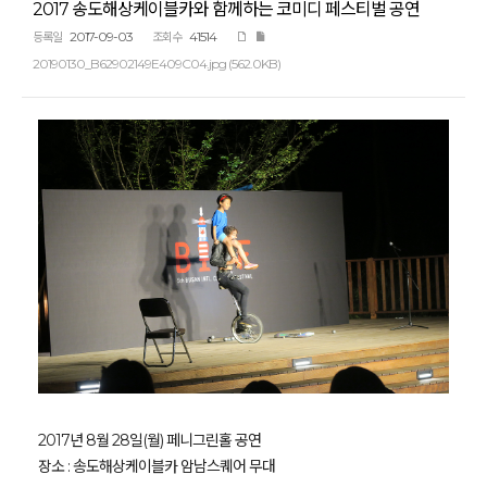
2017 송도해상케이블카와 함께하는 코미디 페스티벌 공연
2017-09-03
41514
등록일
조회수
20190130_B62902149E409C04.jpg (562.0KB)
2017년 8월 28일(월) 페니그린홀 공연
장소 : 송도해상케이블카 암남스퀘어 무대