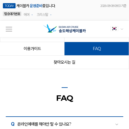
케이블카
운영준비
중입니다.
TODAY
2026-08-08 08:53 기준
탑승대기번호
-
-
에어
크리스탈
요금/할인혜택
운영시간
이용가이드
FAQ
찾아오시는 길
FAQ
온라인예매를 해야만 탈 수 있나요?