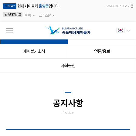
현재 케이블카
운영중
입니다.
TODAY
2026-08-07 19:33 기준
탑승대기번호
-
-
에어
크리스탈
공지사항
이벤트
케이블카소식
언론/홍보
사회공헌
공지사항
Notice