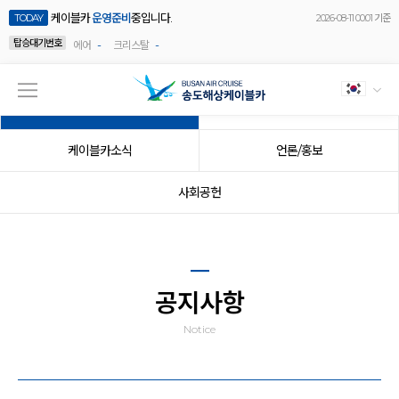
케이블카
운영준비
중입니다.
TODAY
2026-08-11 00:01 기준
탑승대기번호
-
-
에어
크리스탈
공지사항
이벤트
케이블카소식
언론/홍보
사회공헌
공지사항
Notice