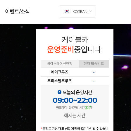
이벤트/소식
KOREAN
케이블카
운영준비
중입니다.
베이스테이션현황
현재 탑승번호
에어크루즈
-
크리스탈크루즈
-
오늘의 운영시간
09:00~22:00
매표마감
- 운영마감시간
30분
전
해지는 시간
*
운행은 기상/매표 상황에 따라 조기마감될 수 있습니