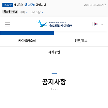
케이블카
운영준비
중입니다.
TODAY
2026-08-08 07:56 기준
탑승대기번호
-
-
에어
크리스탈
공지사항
이벤트
케이블카소식
언론/홍보
사회공헌
공지사항
Notice