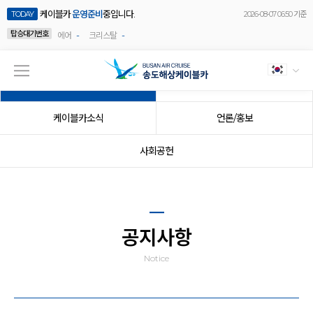
케이블카
운영준비
중입니다.
TODAY
2026-08-07 06:50 기준
탑승대기번호
-
-
에어
크리스탈
공지사항
이벤트
케이블카소식
언론/홍보
사회공헌
공지사항
Notice