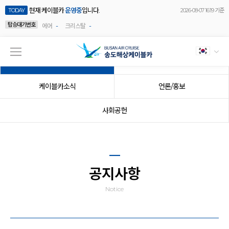
현재 케이블카
운영중
입니다.
TODAY
2026-08-07 16:19 기준
탑승대기번호
-
-
에어
크리스탈
공지사항
이벤트
케이블카소식
언론/홍보
사회공헌
공지사항
Notice