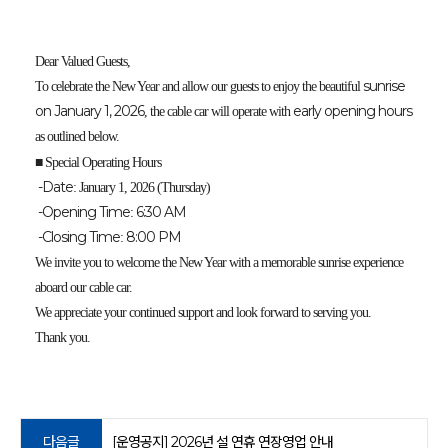
Dear Valued Guests,
sunrise
To celebrate the New Year and allow our guests to enjoy the beautiful
on January 1, 2026
early opening hours
, the cable car will operate with
as outlined below.
■ Special Operating Hours
-Date
: January 1, 2026 (Thursday)
-Opening Time
6:30 AM
:
-Closing Time
8:00 PM
:
We invite you to welcome the New Year with a memorable sunrise experience
aboard our cable car.
We appreciate your continued support and look forward to serving you.
Thank you.
다음글
[운영공지] 2026년 설 연휴 연장영업 안내