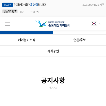
현재 케이블카
운영중
입니다.
TODAY
2026-08-07 16:24 기준
탑승대기번호
-
-
에어
크리스탈
공지사항
이벤트
케이블카소식
언론/홍보
사회공헌
공지사항
Notice