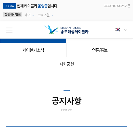
현재 케이블카
운영중
입니다.
TODAY
2026-08-09 20:23 기준
탑승대기번호
-
-
에어
크리스탈
공지사항
이벤트
케이블카소식
언론/홍보
사회공헌
공지사항
Notice