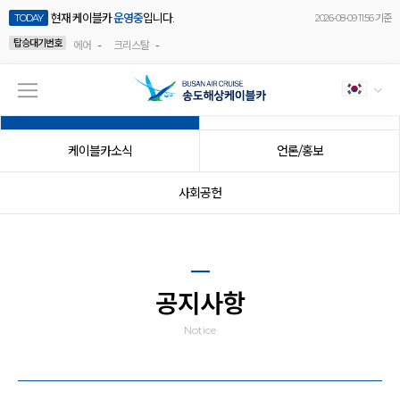
현재 케이블카
운영중
입니다.
TODAY
2026-08-09 11:56 기준
탑승대기번호
-
-
에어
크리스탈
공지사항
이벤트
케이블카소식
언론/홍보
사회공헌
공지사항
Notice