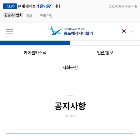
현재 케이블카
운영중
입니다.
TODAY
2026-08-09 14:26 기준
탑승대기번호
-
-
에어
크리스탈
공지사항
이벤트
케이블카소식
언론/홍보
사회공헌
공지사항
Notice