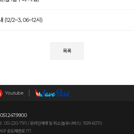
12/2~3, 06~12시)
목록
Youtube
051.247.9900
051-220-7911 /
온라인예매 및 취소(놀유니버스) : 1599-8370
구 송도해변로 171