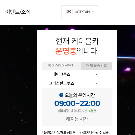
이벤트/소식
KOREAN
현재 케이블카
운영중
입니다.
베이스테이션현황
현재 탑승번호
에어크루즈
-
크리스탈크루즈
-
오늘의 운영시간
09:00~22:00
매표마감
- 운영마감시간
30분
전
해지는 시간
*
운행은 기상/매표 상황에 따라 조기마감될 수 있습니