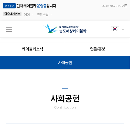
현재 케이블카
운영중
입니다.
TODAY
2026-08-07 21:52 기준
탑승대기번호
-
-
에어
크리스탈
공지사항
이벤트
케이블카소식
언론/홍보
사회공헌
사회공헌
Contribution