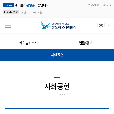
케이블카
운영준비
중입니다.
TODAY
2026-08-08 06:42 기준
탑승대기번호
-
-
에어
크리스탈
공지사항
이벤트
케이블카소식
언론/홍보
사회공헌
사회공헌
Contribution