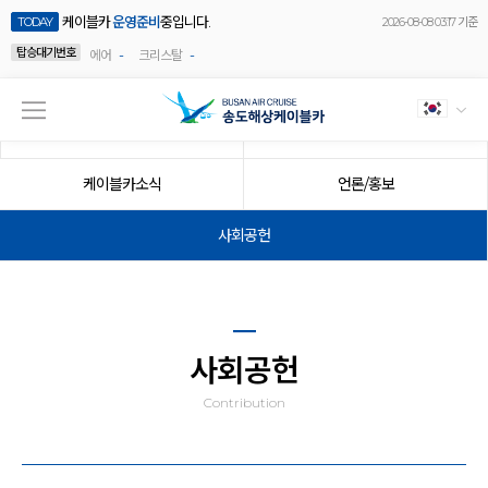
케이블카
운영준비
중입니다.
TODAY
2026-08-08 03:17 기준
탑승대기번호
-
-
에어
크리스탈
공지사항
이벤트
케이블카소식
언론/홍보
사회공헌
사회공헌
Contribution