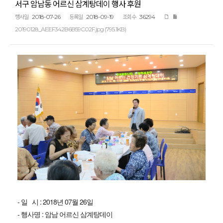
서구 암남동 어르신 삼계탕데이 행사 후원
2018-07-26
2018-09-19
36294
행사일
등록일
조회수
20190128_AEEF342B6B59C02F.jpg (795.1KB)
- 일 시 : 2018년 07월 26일
- 행사명 : 암남 어르신 삼계탕데이