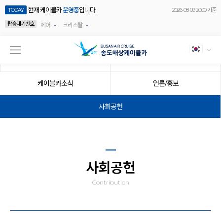
현재 케이블카
운영중
입니다.
TODAY
2026-08-09 20:00 기준
탑승대기번호
-
-
에어
크리스탈
공지사항
이벤트
케이블카소식
언론/홍보
사회공헌
사회공헌
Contribution