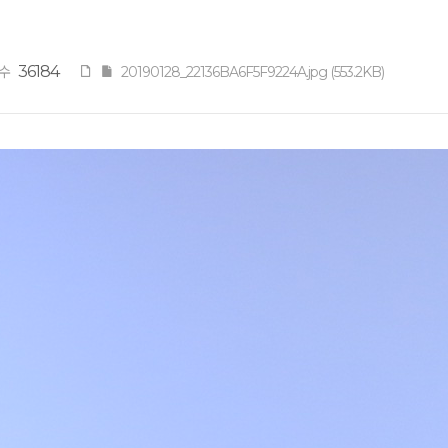
36184
수
20190128_22136BA6F5F9224A.jpg (553.2KB)