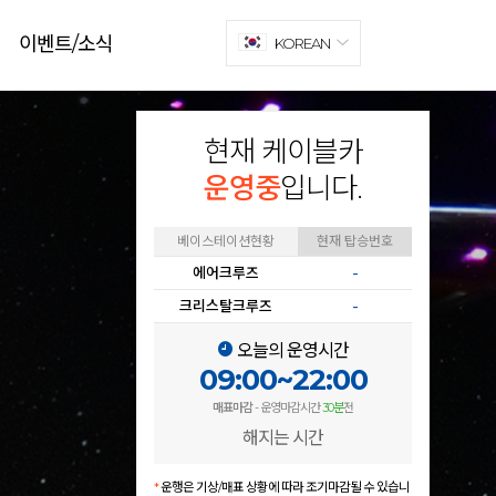
이벤트/소식
KOREAN
현재 케이블카
운영중
입니다.
베이스테이션현황
현재 탑승번호
에어크루즈
-
크리스탈크루즈
-
오늘의 운영시간
09:00~22:00
매표마감
- 운영마감시간
30분
전
해지는 시간
*
운행은 기상/매표 상황에 따라 조기마감될 수 있습니