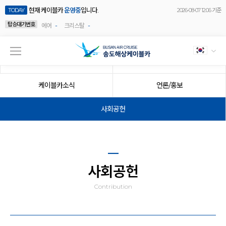
현재 케이블카
운영중
입니다.
TODAY
2026-08-07 12:06 기준
탑승대기번호
-
-
에어
크리스탈
공지사항
이벤트
케이블카소식
언론/홍보
사회공헌
사회공헌
Contribution