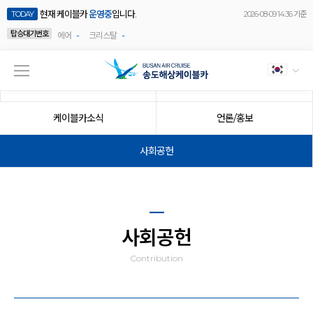
현재 케이블카
운영중
입니다.
TODAY
2026-08-09 14:36 기준
탑승대기번호
-
-
에어
크리스탈
공지사항
이벤트
케이블카소식
언론/홍보
사회공헌
사회공헌
Contribution