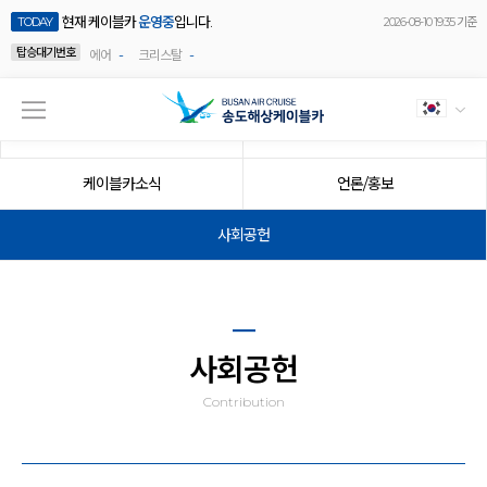
현재 케이블카
운영중
입니다.
TODAY
2026-08-10 19:35 기준
탑승대기번호
-
-
에어
크리스탈
공지사항
이벤트
케이블카소식
언론/홍보
사회공헌
사회공헌
Contribution