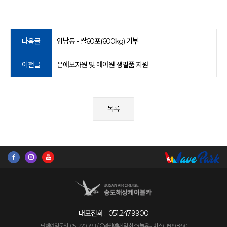
다음글
암남동 - 쌀60포(600kg) 기부
이전글
은애모자원 및 애아원 생필품 지원
목록
대표전화 :
051.247.9900
단체예약문의 : 051-220-7911 /
온라인예매 및 취소(놀유니버스) : 1599-8370