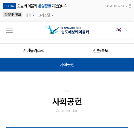
오늘 케이블카
운영종료
되었습니다.
TODAY
2026-08-09 23:08 기준
탑승대기번호
-
-
에어
크리스탈
공지사항
이벤트
케이블카소식
언론/홍보
사회공헌
사회공헌
Contribution