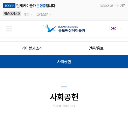
현재 케이블카
운영중
입니다.
TODAY
2026-08-08 14:14 기준
탑승대기번호
-
-
에어
크리스탈
공지사항
이벤트
케이블카소식
언론/홍보
사회공헌
사회공헌
Contribution