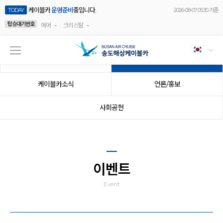
케이블카
운영준비
중입니다.
TODAY
2026-08-07 05:30 기준
탑승대기번호
-
-
에어
크리스탈
공지사항
이벤트
케이블카소식
언론/홍보
사회공헌
이벤트
Event