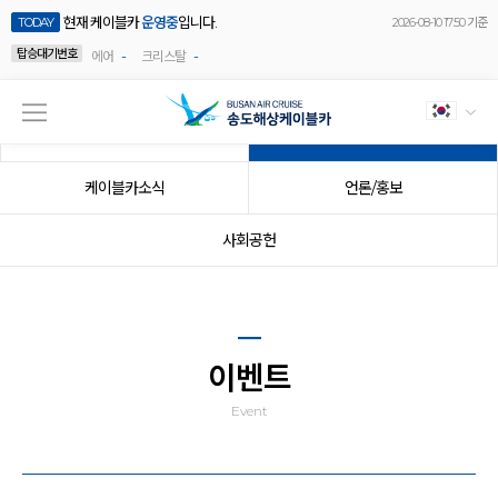
현재 케이블카
운영중
입니다.
TODAY
2026-08-10 17:50 기준
탑승대기번호
-
-
에어
크리스탈
공지사항
이벤트
케이블카소식
언론/홍보
사회공헌
이벤트
Event