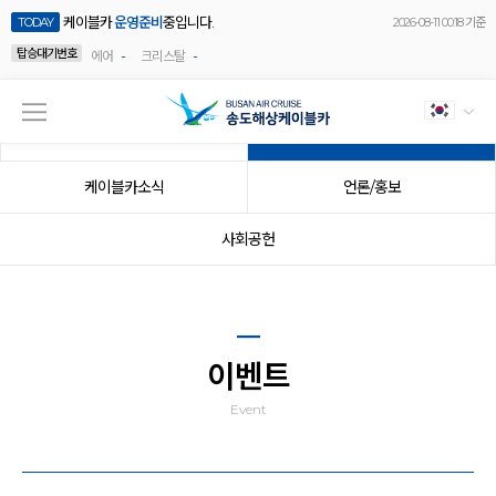
케이블카
운영준비
중입니다.
TODAY
2026-08-11 00:18 기준
탑승대기번호
-
-
에어
크리스탈
공지사항
이벤트
케이블카소식
언론/홍보
사회공헌
이벤트
Event