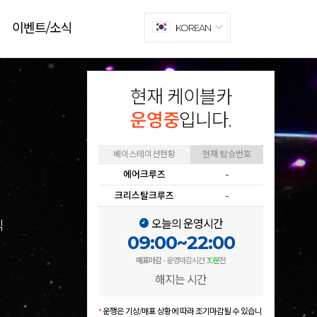
이벤트/소식
KOREAN
현재 케이블카
운영중
입니다.
베이스테이션현황
현재 탑승번호
에어크루즈
-
크리스탈크루즈
-
오늘의 운영시간
식
09:00~22:00
매표마감
- 운영마감시간
30분
전
해지는 시간
*
운행은 기상/매표 상황에 따라 조기마감될 수 있습니