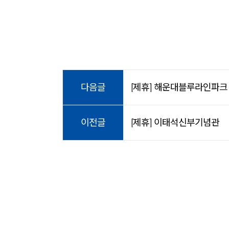
다음글
[제휴] 해운대블루라인파크
이전글
[제휴] 이태석신부기념관