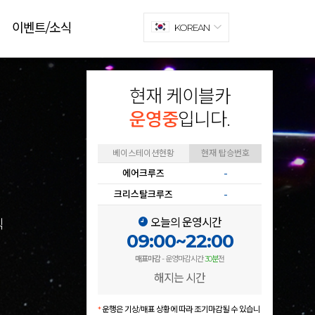
이벤트/소식
KOREAN
현재 케이블카
운영중
입니다.
베이스테이션현황
현재 탑승번호
에어크루즈
-
크리스탈크루즈
-
오늘의 운영시간
식
09:00~22:00
매표마감
- 운영마감시간
30분
전
해지는 시간
*
운행은 기상/매표 상황에 따라 조기마감될 수 있습니