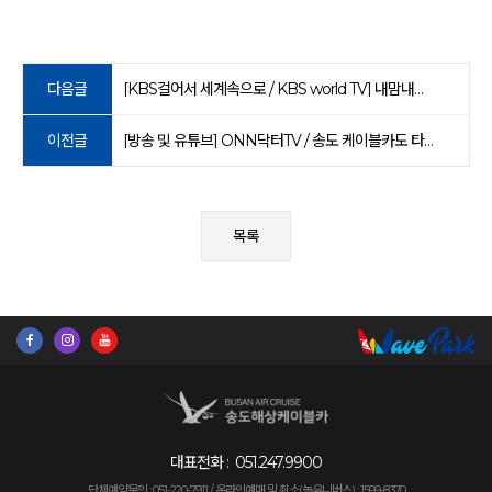
다음글
[KBS걸어서 세계속으로 / KBS world TV] 내맘내런 부산편
이전글
[방송 및 유튜브] ONN닥터TV / 송도 케이블카도 타고, 송도 주변 구석구석 다녀보자!편(2025. 11. 3)
목록
대표전화 :
051.247.9900
단체예약문의 : 051-220-7911 /
온라인예매 및 취소(놀유니버스) : 1599-8370