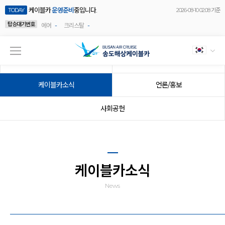
케이블카
운영준비
중입니다.
TODAY
2026-08-10 02:08 기준
탑승대기번호
-
-
에어
크리스탈
공지사항
이벤트
케이블카소식
언론/홍보
사회공헌
케이블카소식
News