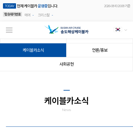
현재 케이블카
운영중
입니다.
TODAY
2026-08-10 20:08 기준
탑승대기번호
-
-
에어
크리스탈
공지사항
이벤트
케이블카소식
언론/홍보
사회공헌
케이블카소식
News