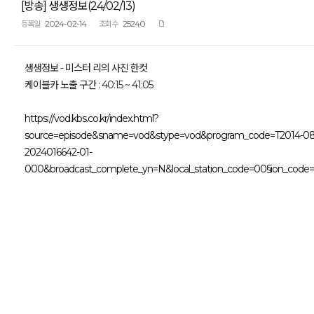
[방송] 생생정보(24/02/13)
2024-02-14
25240
등록일
조회수
생생정보 - 미스터 리의 사진 한컷
케이블카 노출 구간 : 40:15 ~ 41:05
https://vod.kbs.co.kr/index.html?
source=episode&sname=vod&stype=vod&program_code=T2014-08
2024016642-01-
000&broadcast_complete_yn=N&local_station_code=00§ion_code