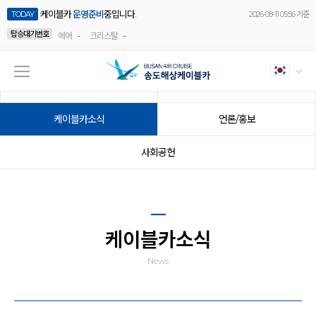
케이블카
운영준비
중입니다.
TODAY
2026-08-11 05:56 기준
탑승대기번호
-
-
에어
크리스탈
공지사항
이벤트
케이블카소식
언론/홍보
사회공헌
케이블카소식
News