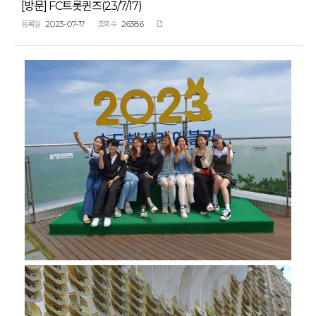
[방문] FC트롯퀸즈(23/7/17)
2023-07-17
26386
등록일
조회수