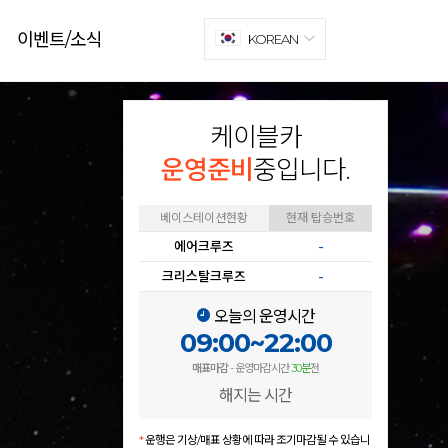
이벤트/소식
KOREAN
케이블카
운영준비
중입니다.
베이스테이션현황
현재 탑승번호
에어크루즈
-
크리스탈크루즈
-
오늘의 운영시간
09:00~22:00
매표마감
- 운영마감시간
30분
전
해지는 시간
*
운행은 기상/매표 상황에 따라 조기마감될 수 있습니