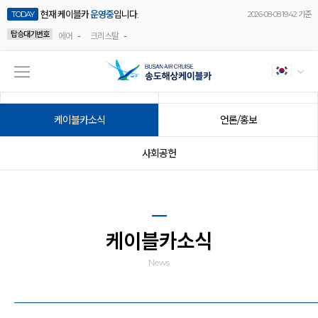
현재 케이블카
운영중
입니다.
TODAY
2026-08-08 19:42 기준
탑승대기번호
-
-
에어
크리스탈
공지사항
이벤트
케이블카소식
언론/홍보
사회공헌
케이블카소식
News