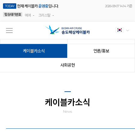
현재 케이블카
운영중
입니다.
TODAY
2026-08-07 14:14 기준
탑승대기번호
-
-
에어
크리스탈
공지사항
이벤트
케이블카소식
언론/홍보
사회공헌
케이블카소식
News