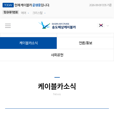
현재 케이블카
운영중
입니다.
TODAY
2026-08-08 13:35 기준
탑승대기번호
-
-
에어
크리스탈
공지사항
이벤트
케이블카소식
언론/홍보
사회공헌
케이블카소식
News