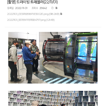
[촬영] 드라이빙 트래블러(22/11/01)
2022-11-01
29642
등록일
조회수
20221101_EE5F8B98F9E5902E.png (518.2KB)
20221101_557B9FFB115B4797.png (1.2MB)