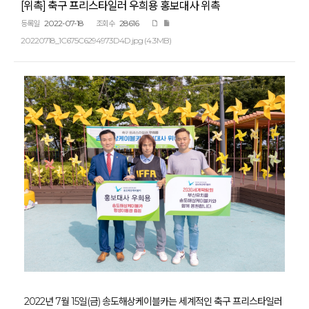
[위촉] 축구 프리스타일러 우희용 홍보대사 위촉
2022-07-18
28616
등록일
조회수
20220718_1C675C6294973D4D.jpg (4.3MB)
2022년 7월 15일(금) 송도해상케이블카는 세계적인 축구 프리스타일러