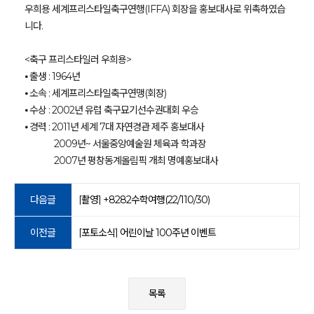
우희용 세계프리스타일축구연행(IFFA) 회장을 홍보대사로 위촉하였습
니다.
<축구 프리스타일러 우희용>
⦁ 출생 : 1964년
⦁ 소속 : 세계프리스타일축구연맹(회장)
⦁ 수상 : 2002년 유럽 축구묘기선수권대회 우승
⦁ 경력 : 2011년 세계 7대 자연경관 제주 홍보대사
2009년~ 서울중앙예술원 체육과 학과장
2007년 평창동계올림픽 개최 명예홍보대사
다음글
[촬영] +8282수학여행(22/110/30)
이전글
[포토소식] 어린이날 100주년 이벤트
목록