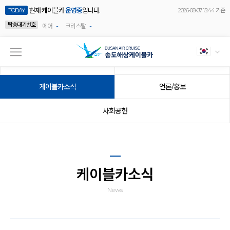
현재 케이블카
운영중
입니다.
TODAY
2026-08-07 15:44 기준
탑승대기번호
-
-
에어
크리스탈
공지사항
이벤트
케이블카소식
언론/홍보
사회공헌
케이블카소식
News