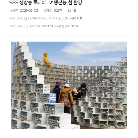
SBS 생방송 투데이 - 여행본능, 섬 촬영
2021-03-03
32917
등록일
조회수
20210303_887AF889ADFE171C.jpg (196.4KB)
20210303_702091A1BA6E9E44.jpg (165.5KB)