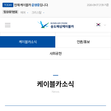
현재 케이블카
운영중
입니다.
TODAY
2026-08-07 21:39 기준
탑승대기번호
-
-
에어
크리스탈
공지사항
이벤트
케이블카소식
언론/홍보
사회공헌
케이블카소식
News